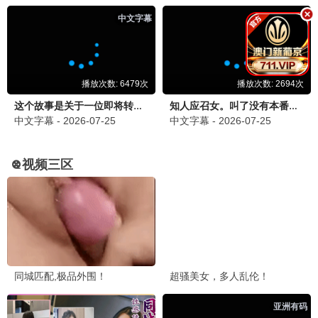
1111传奇·2026
大制作，1111标杆
1111观看
8.9分